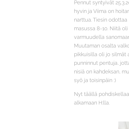
Pennut syntyivät 25.3.20
hyvin ja Viima on hoitan
narttua. Tiesin odotta
masussa 8-10. Niitä oli
varmuudella sanomaan. 
Muutaman osalta valkoi
pikkuisilla oli jo silmä
punninnut pentuja, jotta
nisiä on kahdeksan, mu
syö ja toisinpäin :)
Nyt täällä pohdiskellaa
alkamaan H:lla.