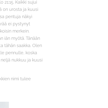
 21:15. Kaikki sujui
jä on urosta ja kuusi
ssa pentuja näkyi
ärää ei pystynyt
koisin merkein.
än iän myötä. Tänään
ista tähän saakka. Olen
elle pennulle, koska
 neljä nukkuu ja kuusi
kkien nimi tulee