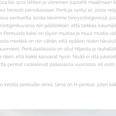
24 klo 12:01 lähtien ja viimeinen tupsahti maailmaan klo
ut hienosti pienokaisiaan. Pentuja syntyi 10, joista nel
a isoa pentuetta, koska kävimme tiineysröntgenissä, jo
 röntgenkuvassa niin päällekkäin, että tarkkaa lukumä
Pennuista kaksi on täysin mustaa ja muut mustia val
sta merkkiä on niin vähän, että epäilen niiden häviäv
t auenneet. Pentulaatikossa on ollut hiljaista ja rauhall
 näen, että kaikki kasvavat hyvin. Nisää ei riitä jokais
tta pennut ruokailevat pääasiassa vuoroissa, eli esim.
n innolla pennuille nimiä, tämä on H-pentue, joten kai