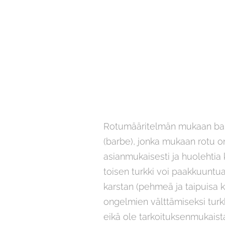
Rotumääritelmän mukaan barbe
(barbe), jonka mukaan rotu on
asianmukaisesti ja huolehtia k
toisen turkki voi paakkuuntua
karstan (pehmeä ja taipuisa ka
ongelmien välttämiseksi turkk
eikä ole tarkoituksenmukaist