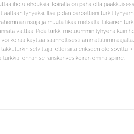
heuttaa ihotulehduksia, koiralla on paha olla paakkuisess
ttaaltaan lyhyeksi. Itse pidän barbettieni turkit lyhy
uu vähemmän risuja ja muuta likaa metsällä. Likainen t
nnata välttää. Pidä turkki mieluummin lyhyenä kuin h
, voi koiraa käyttää säännöllisesti ammattitrimmaajalla
kkuturkin selvittäjä, ellei siitä erikseen ole sovittu :
a turkkia, onhan se ranskanvesikoiran ominaispiirre.