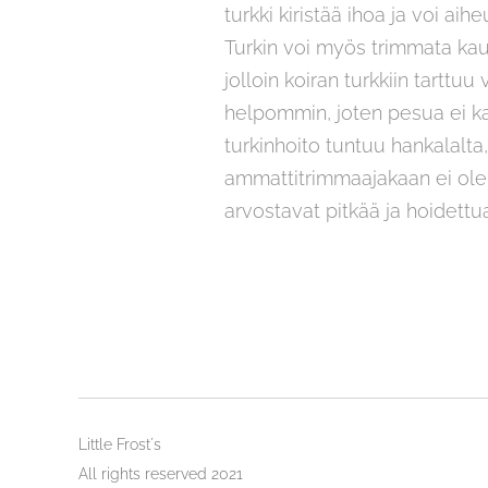
turkki kiristää ihoa ja voi ai
Turkin voi myös trimmata kau
jolloin koiran turkkiin tartt
helpommin, joten pesua ei ka
turkinhoito tuntuu hankalalta
ammattitrimmaajakaan ei ole ta
arvostavat pitkää ja hoidettu
Little Frost´s
All rights reserved 2021