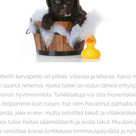
tin karvapeite on pitkää, villavaa ja kiharaa. Karva
 saanut nimensä. Koska turkki on rodun tärkeä erityispii
oiran hyvinvoinnista. Turkkilaatuja voi olla monenlaisia:
 helpommin kuin toisen. Itse olen havainnut parhaiksi 
rsta, joka ei revi, mutta selvittää takut) ja villakoir
ia tulee hoitaa säännöllisesti ja avata takut. Muutoin 
a seisottaa koiraa tuntikausia trimmauspöydällä ja ny