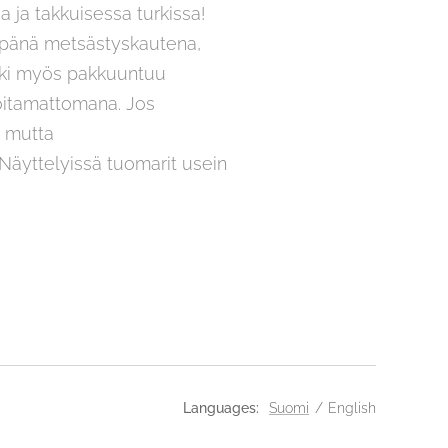
a ja takkuisessa turkissa!
empänä metsästyskautena,
urkki myös pakkuuntuu
oitamattomana. Jos
, mutta
) Näyttelyissä tuomarit usein
Languages
Suomi
English