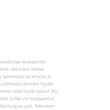
 muodostaa leukaparran
rre, sitä tulee hoitaa
 laineikasta tai kiharaa ja
turkinhoitovälineiksi hyvän
akamman sekä hyvät sakset. Iho-
pitkä turkki voi huopaantua,
htää huopaa auki. Takkuinen